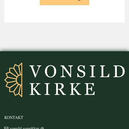
KONTAKT
vonsild.sogn@km.dk
