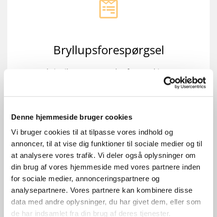
Bryllupsforespørgsel
Skriv til præsten nedenfor med jeres
bryllupsforespørgsel eller ring direkte til
præst Bitten Weile på
30569022
Oplys om:
Denne hjemmeside bruger cookies
- Ønsket vielsesdato
Vi bruger cookies til at tilpasse vores indhold og
- Navn på brudepar
annoncer, til at vise dig funktioner til sociale medier og til
- Telefonnummer
at analysere vores trafik. Vi deler også oplysninger om
din brug af vores hjemmeside med vores partnere inden
Kontakt præsten
for sociale medier, annonceringspartnere og
analysepartnere. Vores partnere kan kombinere disse
data med andre oplysninger, du har givet dem, eller som
de har indsamlet fra din brug af deres tjenester.