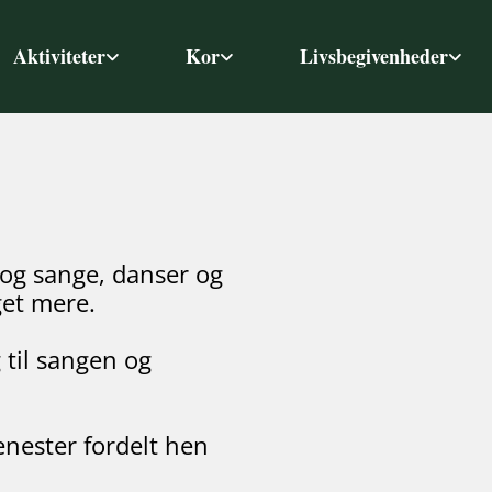
Aktiviteter
Kor
Livsbegivenheder
 og sange, danser og
get mere.
til sangen og
enester fordelt hen