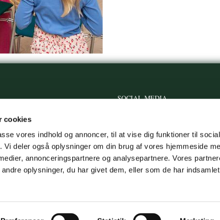
SOCIAL MEDIA
ogn@km.dk
Facebook
 cookies
 47, 6000 Kolding
passe vores indhold og annoncer, til at vise dig funktioner til soci
Instagram
74810
fik. Vi deler også oplysninger om din brug af vores hjemmeside m
 medier, annonceringspartnere og analysepartnere. Vores partne
ndre oplysninger, du har givet dem, eller som de har indsamlet 
Privatlivspolitik
Log på ChurchDesk