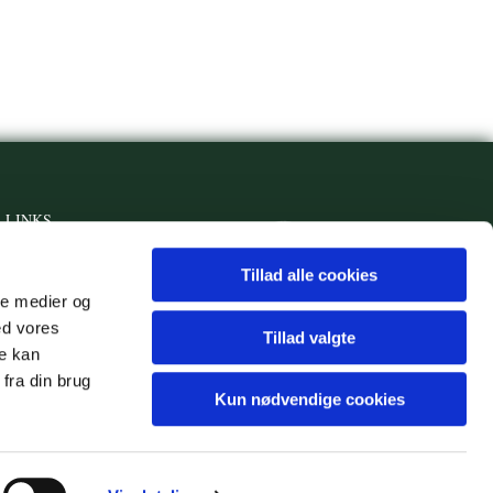
LINKS
Privatlivspolitik
Tillad alle cookies
ale medier og
Tilgængelighedserklæring
ed vores
Tillad valgte
Sikker
henvendelse
re kan
fra din brug
Kun nødvendige cookies