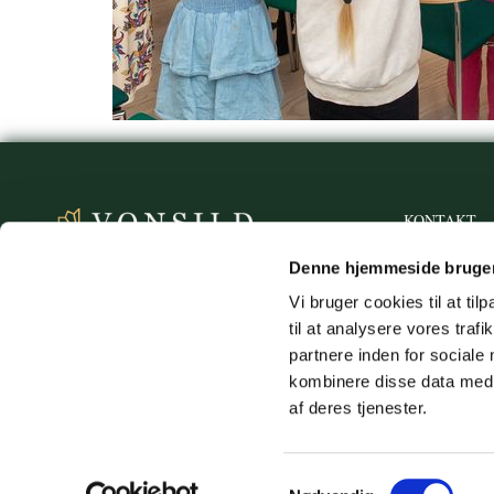
KONTAKT
vonsild.s

Denne hjemmeside bruger
Vonsildvej

Vi bruger cookies til at til
CVR. 210

til at analysere vores tra
partnere inden for sociale
kombinere disse data med a
af deres tjenester.
Samtykkevalg