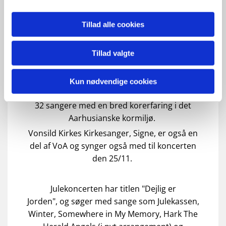
Onsdag den 25/11 kl.19.30 i Vonsild Kirke
Tillad alle cookies
VoA - Voices of Aarhus er et semiproffessionelt
Tillad valgte
rytmisk a cappella kor fra Århus, opstartet i
november 2025.
Kun nødvendige cookies
Koret ledes af Tine Friis-Ronsfeld og består at
32 sangere med en bred korerfaring i det
Aarhusianske kormiljø.
Vonsild Kirkes Kirkesanger, Signe, er også en
del af VoA og synger også med til koncerten
den 25/11.
Julekoncerten har titlen "Dejlig er
Jorden", og søger med sange som Julekassen,
Winter, Somewhere in My Memory, Hark The