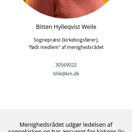
Bitten Hylleqvist Weile
Sognepræst (kirkebogsfører),
"født medlem" af menighedsrådet
30569022
bhk@km.dk
Menighedsrådet udgør ledelsen af
sognekirken og har ansvaret for kirkens liv