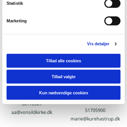
Statistik
Marketing
Vis detaljer
Tillad alle cookies
Marie Kure
Anni Andersen
Tillad valgte
Hastrup
HR/Kontaktperson
Kun nødvendige cookies
Præstegårdsansvarlig
30118501
51705900
aa@vonsildkirke.dk
marie@kurehastrup.dk