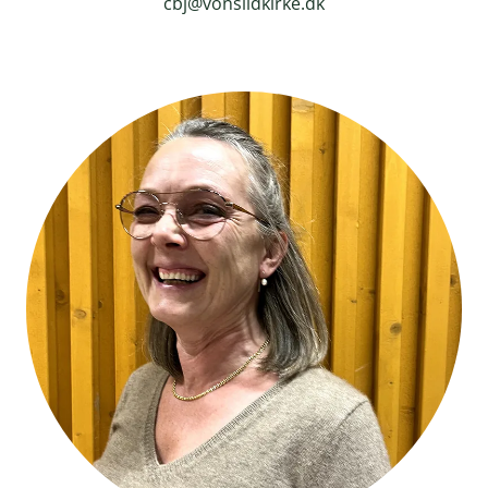
cbj@vonsildkirke.dk