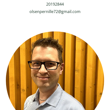
20192844
olsenpernille72@gmail.com