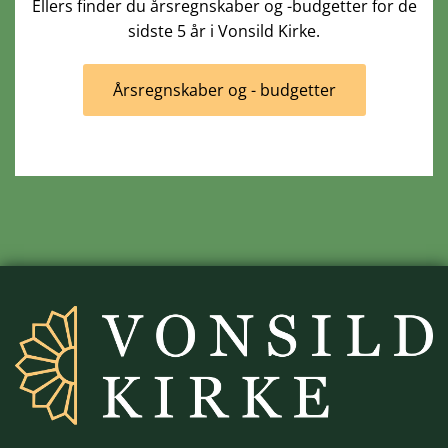
Ellers finder du årsregnskaber og -budgetter for de
sidste 5 år i Vonsild Kirke.
Årsregnskaber og - budgetter